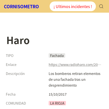
CORNISOMETRO
¡ Ultimos incidentes !
Haro
TIPO
Fachada
Enlace
https://www.radioharo.com/2017/10/15/los-bomberos-retiran-elementos-una-fachada-tras-desprendimiento/
Descripción
Los bomberos retiran elementos 
de una fachada tras un 
desprendimiento
Fecha
15/10/2017
COMUNIDAD
LA RIOJA