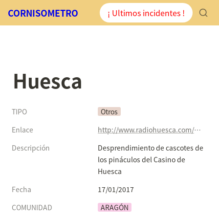
CORNISOMETRO
¡ Ultimos incidentes !
Huesca
TIPO
Otros
Enlace
http://www.radiohuesca.com/noticia/578302/Desprendimiento-de-cascotes-de-los-pinaculos-del-Casino-de-Huesca
Descripción
Desprendimiento de cascotes de 
los pináculos del Casino de 
Huesca
Fecha
17/01/2017
COMUNIDAD
ARAGÓN