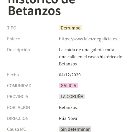
Betanzos
TIPO
Derrumbe
Enlace
https://www.lavozdegalicia.es/noticia/coruna/betanzos/2020/12/04/caida-galeria-corta-calle-casco-historico-betanzos/00031607076007677509759.htm
Descripción
La caída de una galería corta 
una calle en el casco histórico de 
Betanzos
Fecha
04/12/2020
COMUNIDAD
GALICIA
PROVINCIA
LA CORUÑA
POBLACIÓN
Betanzos
DIRECCIÓN
Rúa Nova
Causa MC
Sin determinar