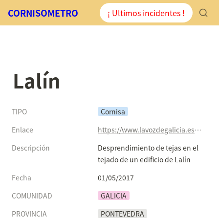
CORNISOMETRO
¡ Ultimos incidentes !
Lalín
TIPO
Cornisa
Enlace
https://www.lavozdegalicia.es/noticia/pontevedra/2017/05/01/sucesos-desprendimiento-tejas-tejado-edificio-lalin/0003_201705P1C2994.htm
Descripción
Desprendimiento de tejas en el 
tejado de un edificio de Lalín
Fecha
01/05/2017
COMUNIDAD
GALICIA
PROVINCIA
PONTEVEDRA