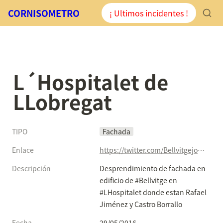
CORNISOMETRO
¡ Ultimos incidentes !
L´Hospitalet de 
LLobregat 
TIPO
Fachada
Enlace
https://twitter.com/Bellvitgejose1/status/736976205342224384
Descripción
Desprendimiento de fachada en 
edificio de #Bellvitge en 
#LHospitalet donde estan Rafael 
Jiménez y Castro Borrallo
Fecha
29/05/2016