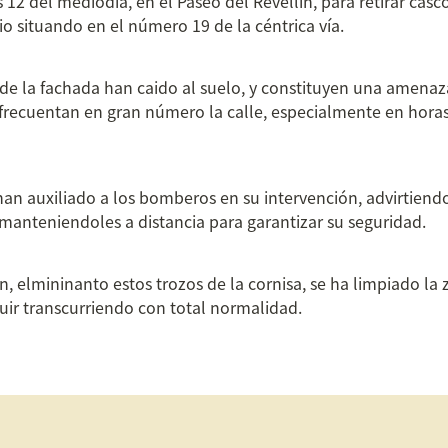
 12 del mediodía, en el Paseo del Revellín, para retirar casc
cio situando en el número 19 de la céntrica vía.
de la fachada han caido al suelo, y constituyen una amenaza
frecuentan en gran número la calle, especialmente en hora
han auxiliado a los bomberos en su intervención, advirtiendo
manteniendoles a distancia para garantizar su seguridad.
ón, elmininanto estos trozos de la cornisa, se ha limpiado la 
uir transcurriendo con total normalidad.