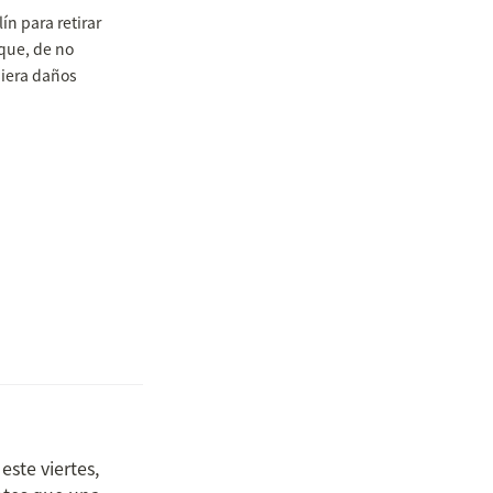
n para retirar 
que, de no 
iera daños 
ste viertes, 