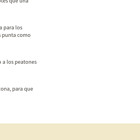
otes que una 
 para los 
s punta como 
 a los peatones 
zona, para que 