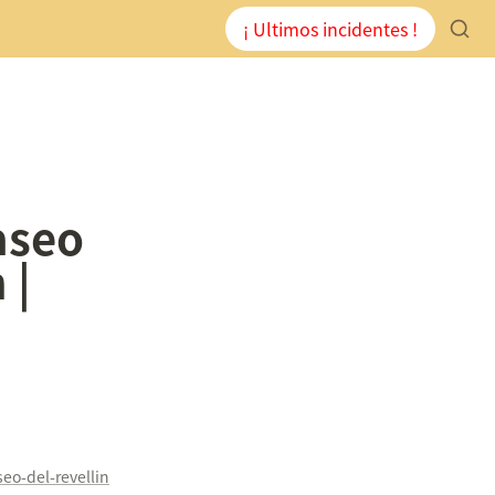
¡ Ultimos incidentes !
seo 
| 
eo-del-revellin