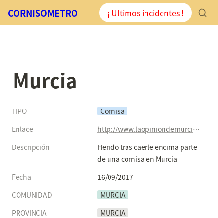
CORNISOMETRO
¡ Ultimos incidentes !
Murcia
TIPO
Cornisa
Enlace
http://www.laopiniondemurcia.es/murcia/2017/09/16/herido-caerle-parte-cornisa-murcia/860417.html
Descripción
Herido tras caerle encima parte 
de una cornisa en Murcia
Fecha
16/09/2017
COMUNIDAD
MURCIA
PROVINCIA
MURCIA