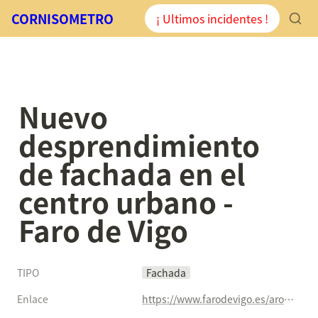
CORNISOMETRO
¡ Ultimos incidentes !
Nuevo 
desprendimiento 
de fachada en el 
centro urbano - 
Faro de Vigo
TIPO
Fachada
Enlace
https://www.farodevigo.es/arousa/2020/10/29/nuevo-desprendimiento-fachada-centro-urbano-21985798.html