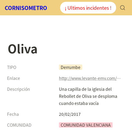
CORNISOMETRO
¡ Ultimos incidentes !
Oliva
TIPO
Derrumbe
Enlace
http://www.levante-emv.com/costera/2017/02/21/capilla-iglesia-rebollet-oliva-desploma/1531637.html
Descripción
Una capilla de la iglesia del 
Rebollet de Oliva se desploma 
cuando estaba vacía
Fecha
20/02/2017
COMUNIDAD
COMUNIDAD VALENCIANA