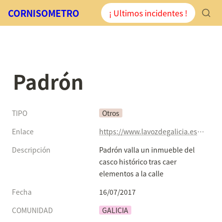
CORNISOMETRO
¡ Ultimos incidentes !
Padrón
TIPO
Otros
Enlace
https://www.lavozdegalicia.es/noticia/santiago/2017/07/16/padron-valla-inmueble-casco-historico-tras-caer-elementos-calle/0003_201707S16C6992.htm
Descripción
Padrón valla un inmueble del 
casco histórico tras caer 
elementos a la calle
Fecha
16/07/2017
COMUNIDAD
GALICIA