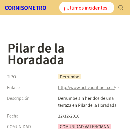
CORNISOMETRO
¡ Ultimos incidentes !
Pilar de la 
Horadada
TIPO
Derrumbe
Enlace
http://www.activaorihuela.es/derrumbe-sin-heridos-de-una-terraza-en-pilar-de-la-horadada/
Descripción
Derrumbe sin heridos de una 
terraza en Pilar de la Horadada
Fecha
22/12/2016
COMUNIDAD
COMUNIDAD VALENCIANA