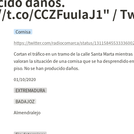
ido daños. 
//t.co/CCZFuuIaJ1" / Tw
Cornisa
https://twitter.com/radiocomarca/status/1311584553333600
Cortan el tráfico en un tramo de la calle Santa Marta mientra
valoran la situación de una cornisa que se ha desprendido en
piso. No se han producido daños.
01/10/2020
EXTREMADURA
BADAJOZ
Almendralejo