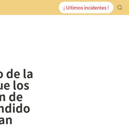
¡ Ultimos incidentes !
 
 de la 
e los 
 de 
ndido 
an 