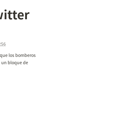
itter
256
s que los bomberos 
 un bloque de 