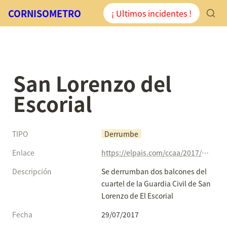
CORNISOMETRO
¡ Ultimos incidentes !
San Lorenzo del 
Escorial
TIPO
Derrumbe
Enlace
https://elpais.com/ccaa/2017/07/29/madrid/1501321781_852653.html?id_externo_rsoc=TW_CC
Descripción
Se derrumban dos balcones del 
cuartel de la Guardia Civil de San 
Lorenzo de El Escorial
Fecha
29/07/2017