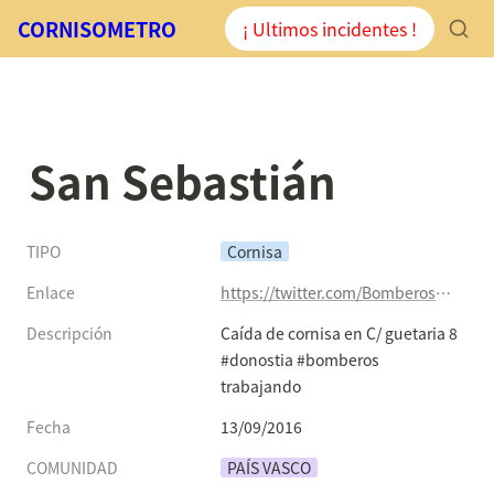
CORNISOMETRO
¡ Ultimos incidentes !
San Sebastián
TIPO
Cornisa
Enlace
https://twitter.com/BomberosEuskadi/status/775768041196023808
Descripción
Caída de cornisa en C/ guetaria 8 
#donostia #bomberos 
trabajando
Fecha
13/09/2016
COMUNIDAD
PAÍS VASCO