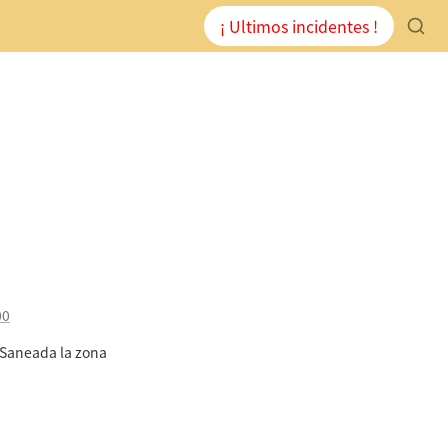
¡ Ultimos incidentes !
00
Saneada la zona 