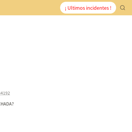
¡ Ultimos incidentes !
84192
CHADA?