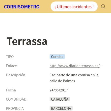
CORNISOMETRO
¡ Ultimos incidentes !
Terrassa
TIPO
Cornisa
Enlace
http://www.diarideterrassa.es/terrassa/2017/05/24/cae-parte-cornisa-calle-balmes/57510.html
Descripción
Cae parte de una cornisa en la 
calle de Balmes
Fecha
24/05/2017
COMUNIDAD
CATALUÑA
PROVINCIA
BARCELONA