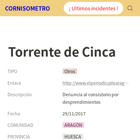
CORNISOMETRO
¡ Ultimos incidentes !
Torrente de Cinca
TIPO
Otros
Enlace
http://www.elperiodicodearagon.com/noticias/aragon/denuncia-consistorio-desprendimientos_1246245.html
Descripción
Denuncia al consistorio por 
desprendimientos
Fecha
29/11/2017
COMUNIDAD
ARAGÓN
PROVINCIA
HUESCA