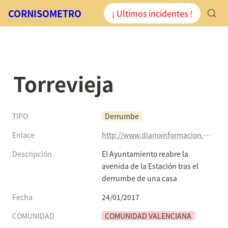
CORNISOMETRO
¡ Ultimos incidentes !
Torrevieja
TIPO
Derrumbe
Enlace
http://www.diarioinformacion.com/vega-baja/2017/01/22/derrumbe-vivienda-corta-avenida-estacion/1851899.html
Descripción
El Ayuntamiento reabre la 
avenida de la Estación tras el 
derrumbe de una casa
Fecha
24/01/2017
COMUNIDAD
COMUNIDAD VALENCIANA