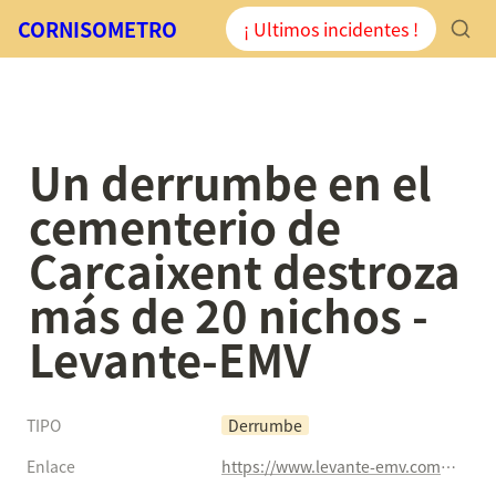
CORNISOMETRO
¡ Ultimos incidentes !
Un derrumbe en el 
cementerio de 
Carcaixent destroza 
más de 20 nichos - 
Levante-EMV
TIPO
Derrumbe
Enlace
https://www.levante-emv.com/ribera/2020/09/02/derrumbe-cementerio-carcaixent-destroza-20-11135903.html