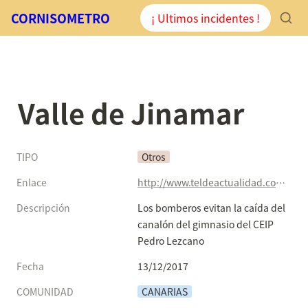
CORNISOMETRO
¡ Ultimos incidentes !
Valle de Jinamar
TIPO
Otros
Enlace
http://www.teldeactualidad.com/hemeroteca/noticia/sucesos/2017/12/13/4086.html#.WjdkdBfMFzY.twitter
Descripción
Los bomberos evitan la caída del 
canalón del gimnasio del CEIP 
Pedro Lezcano
Fecha
13/12/2017
COMUNIDAD
CANARIAS