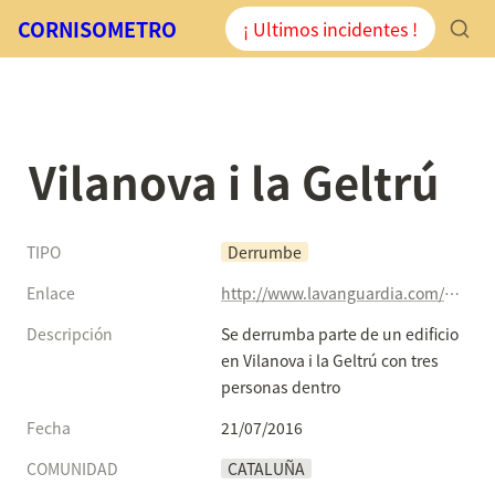
CORNISOMETRO
¡ Ultimos incidentes !
Vilanova i la Geltrú
TIPO
Derrumbe
Enlace
http://www.lavanguardia.com/local/vilanova/20160721/403371963126/derrumba-edificio-vilanova-i-geltru.html
Descripción
Se derrumba parte de un edificio 
en Vilanova i la Geltrú con tres 
personas dentro
Fecha
21/07/2016
COMUNIDAD
CATALUÑA