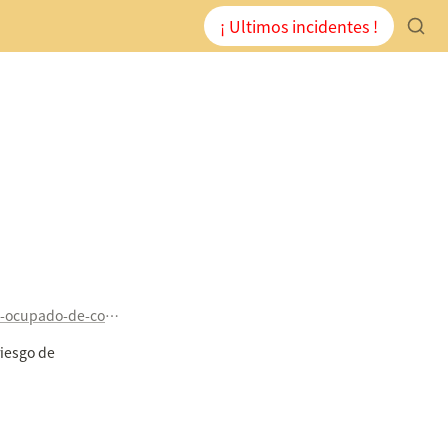
¡ Ultimos incidentes !
https://www.gasteizhoy.com/policia-local-desaloja-el-bloque-ocupado-de-correria-127/
iesgo de 