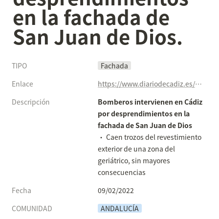
en la fachada de 
San Juan de Dios.
TIPO
Fachada
Enlace
https://www.diariodecadiz.es/cadiz/Bomberos-desprendimientos-San-Juan-Dios_0_1655234707.html?utm_source=twitter.com&utm_medium=smm&utm_campaign=noticias
Descripción
Bomberos intervienen en Cádiz 
por desprendimientos en la 
fachada de San Juan de Dios
• Caen trozos del revestimiento 
exterior de una zona del 
geriátrico, sin mayores 
consecuencias
Fecha
09/02/2022
COMUNIDAD
ANDALUCÍA