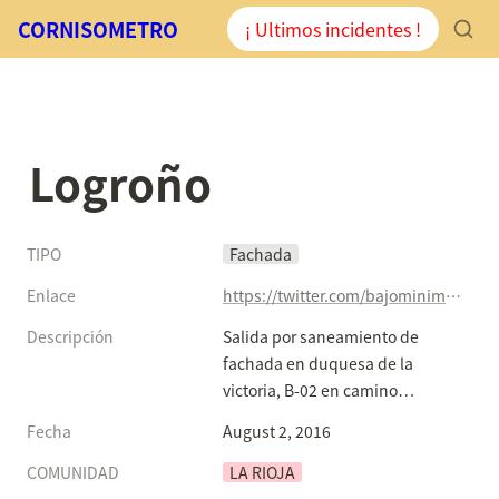
CORNISOMETRO
¡ Ultimos incidentes !
Logroño
TIPO
Fachada
Enlace
https://twitter.com/bajominimosbomb/status/760452830033567744
Descripción
Salida por saneamiento de 
fachada en duquesa de la 
victoria, B-02 en camino…
Fecha
August 2, 2016
COMUNIDAD
LA RIOJA