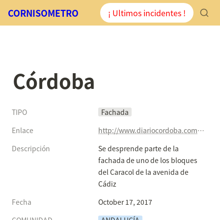
CORNISOMETRO
¡ Ultimos incidentes !
Córdoba
TIPO
Fachada
Enlace
http://www.diariocordoba.com/noticias/cordobalocal/desprende-parte-fachada-uno-bloques-caracol-avenida-cadiz_1178823.html
Descripción
Se desprende parte de la 
fachada de uno de los bloques 
del Caracol de la avenida de 
Cádiz
Fecha
October 17, 2017