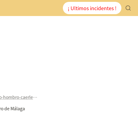
¡ Ultimos incidentes !
http://www.laopiniondemalaga.es/malaga/2016/12/28/herido-hombro-caerle-trozo-cornisa/899491.html
tro de Málaga