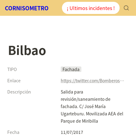
CORNISOMETRO
¡ Ultimos incidentes !
Bilbao
TIPO
Fachada
Enlace
https://twitter.com/BomberosBilbao/status/884826587971059712
Descripción
Salida para 
revisión/saneamiento de 
fachada. C/ José María 
Ugarteburu. Movilizada AEA del 
Parque de Miribilla
Fecha
11/07/2017