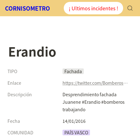
CORNISOMETRO
¡ Ultimos incidentes !
Erandio
TIPO
Fachada
Enlace
https://twitter.com/BomberosBizkaia/status/687679229635465216
Descripción
Desprendimiento fachada 
Juanene #Erandio #bomberos 
trabajando
Fecha
14/01/2016
COMUNIDAD
PAÍS VASCO