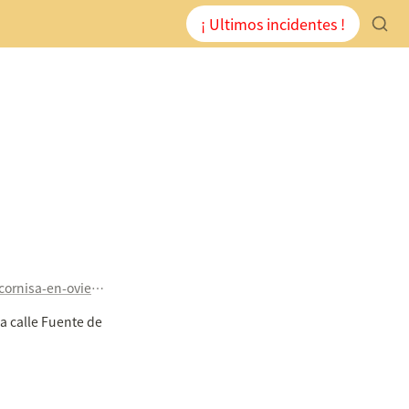
¡ Ultimos incidentes !
https://reporte247.org/2017/04/el-desprendimiento-de-una-cornisa-en-oviedo-obliga-a-cortar-la-calle-fuente-de-la-plata/
a calle Fuente de 