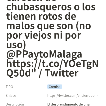
chubasqueros o los 
tienen rotos de 
malos que son (no 
por viejos ni por 
uso) 
@PPaytoMalaga 
https://t.co/YOeTgN
Q50d" / Twitter
TIPO
Cornisa
Enlace
https://twitter.com/encierrobombmlg/status/1331875862875164672
Descripción
El desprendimiento de una 