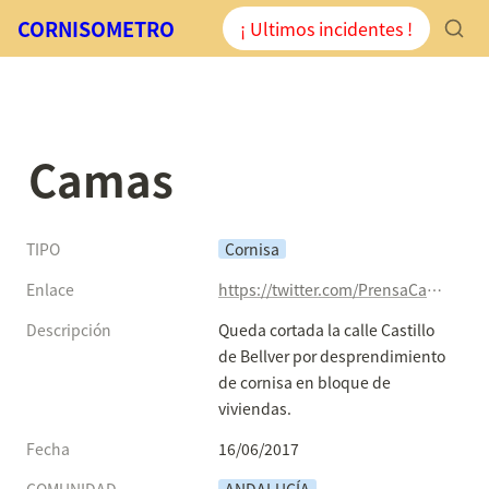
CORNISOMETRO
¡ Ultimos incidentes !
Camas
TIPO
Cornisa
Enlace
https://twitter.com/PrensaCamas/status/875665368848764928
Descripción
Queda cortada la calle Castillo 
de Bellver por desprendimiento 
de cornisa en bloque de 
viviendas.
Fecha
16/06/2017