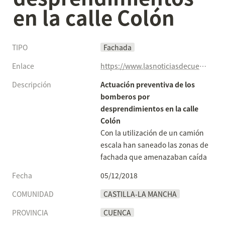
en la calle Colón
TIPO
Fachada
Enlace
https://www.lasnoticiasdecuenca.es/cuenca/actuacion-preventiva-bomberos-desprendimientos-calle-colon-38461
Descripción
Actuación preventiva de los 
bomberos por 
desprendimientos en la calle 
Colón
Con la utilización de un camión 
escala han saneado las zonas de 
fachada que amenazaban caída
Fecha
05/12/2018
COMUNIDAD
CASTILLA-LA MANCHA
PROVINCIA
CUENCA