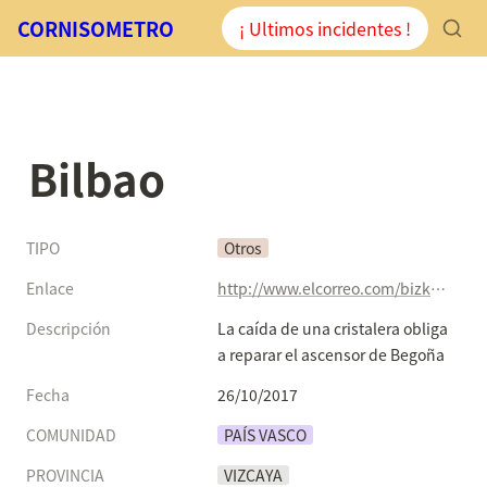
CORNISOMETRO
¡ Ultimos incidentes !
Bilbao
TIPO
Otros
Enlace
http://www.elcorreo.com/bizkaia/caida-cristalera-obliga-20171026164516-nt.html?edtn=bizkaia
Descripción
La caída de una cristalera obliga 
a reparar el ascensor de Begoña
Fecha
26/10/2017
COMUNIDAD
PAÍS VASCO
PROVINCIA
VIZCAYA