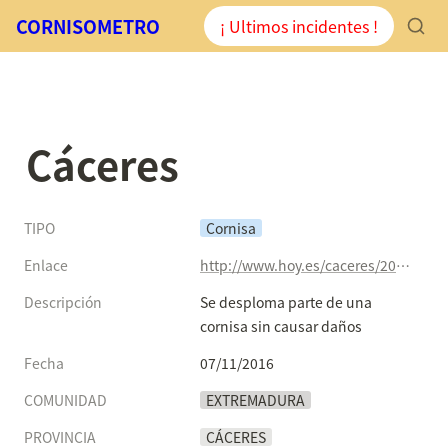
CORNISOMETRO
¡ Ultimos incidentes !
Cáceres
TIPO
Cornisa
Enlace
http://www.hoy.es/caceres/201611/07/desploma-parte-cornisa-causar-20161107000736-v.html?ns_campaign=rrss&ns_mchannel=boton&ns_fee=0&ns_source=tw&ns_linkname=caceres
Descripción
Se desploma parte de una 
cornisa sin causar daños
Fecha
07/11/2016
COMUNIDAD
EXTREMADURA
PROVINCIA
CÁCERES