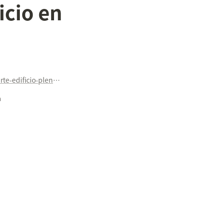
cio en 
https://www.lavozdigital.es/cadiz/chiclana/lvdi-derrumbe-parte-edificio-pleno-centro-chiclana-202201241735_noticia.html?ref=https%3A%2F%2Fwww.google.com%2F
a