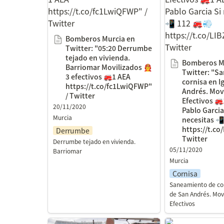
https://t.co/fc1LwiQFWP" /
nos necesitas 
Twitter
https://t.co/LI
Twitter
Bomberos Murcia en 
Twitter: "05:20 Derrumbe 
tejado en vivienda. 
Bomberos Mu
Barriomar Movilizados 👨‍🚒
Twitter: "S
3 efectivos 🚒1 AEA 
cornisa en Ig
https://t.co/fc1LwiQFWP" 
Andrés. Movil
/ Twitter
Efectivos 🚒
20/11/2020
Pablo Garcia 
Murcia
necesitas 📲
https://t.co
Derrumbe
Twitter
Derrumbe tejado en vivienda.

05/11/2020
Barriomar
Cornisa
Saneamiento de corn
de San Andrés. Movil
Efectivos
ana isabel varona en Twitter:
Desalojan a 50 