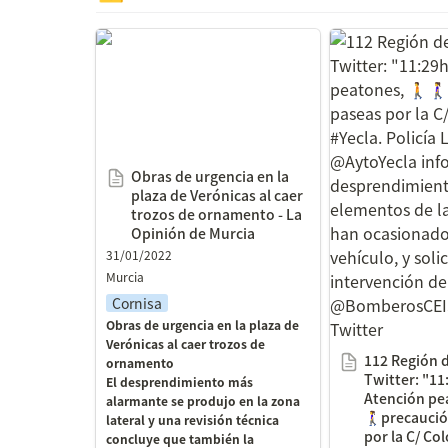
Obras de urgencia en la plaza
112 Región de 
de Verónicas al caer trozos de
Twitter: "11:29
ornamento - La Opinión de
peatones, 🚶🚶‍♀
Murcia
paseas por la C
#Yecla. Policía 
@AytoYecla inf
Obras de urgencia en la 
desprendimient
plaza de Verónicas al caer 
elementos de l
trozos de ornamento - La 
han ocasionado
Opinión de Murcia
vehículo, y solic
31/01/2022
Murcia
intervención de
Cornisa
@BomberosCEI
Obras de urgencia en la plaza de 
Twitter
Verónicas al caer trozos de 
112 Región d
ornamento

Twitter: "11
El desprendimiento más 
Atención pe
alarmante se produjo en la zona 
🚶‍♀️precauci
lateral y una revisión técnica 
por la C/ Col
concluye que también la 