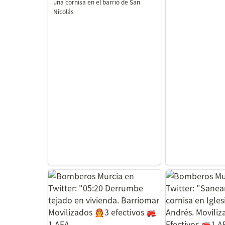
una cornisa en el barrio de San 
Nicolás
Bomberos Murcia en Twitter:
Bomberos Murci
"05:20 Derrumbe tejado en
"Saneamiento d
vivienda. Barriomar
Iglesia de San 
Movilizados 👨‍🚒3 efectivos 🚒
Movilizados 👨‍🚒
1 AEA
1 AEA 📷 Foto P