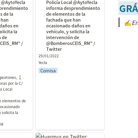
l @AytoYecla 
Policía Local @AytoYecla 
GRÁ
prendimiento 
informa desprendimiento 
 de la 
de elementos de la 
 han 
fachada que han 
✍
En
daños en 
ocasionado daños en 
licita la 
vehículo, y solicita la 
 de 
intervención de 
EIS_RM" / 
@BomberosCEIS_RM" / 
Twitter
29/01/2022
Yecla
Cornisa
 peatones, 🚶
seas por la C/ 
a Local 
 
 elementos de 
 ocasionado 
solicita la 
RM
parte de la
Huermur en Twitter: