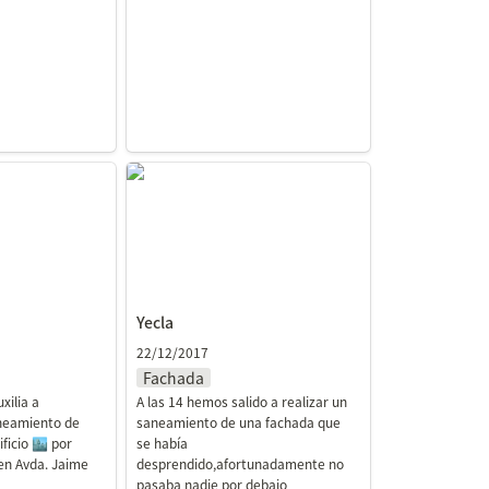
Yecla
Yecla
22/12/2017
Fachada
ilia a 
A las 14 hemos salido a realizar un 
neamiento de 
saneamiento de una fachada que 
icio 🏙️ por 
se había 
en Avda. Jaime 
desprendido,afortunadamente no 
pasaba nadie por debajo