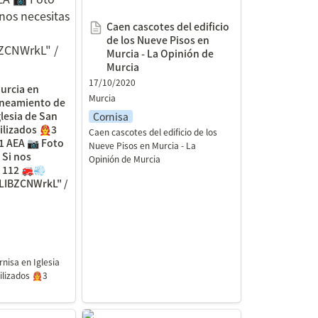
📲 112 🚒💨
Caen cascotes del edificio 
BZCNWrkL" /
de los Nueve Pisos en 
Murcia - La Opinión de 
Murcia
17/10/2020
rcia en 
Murcia
aneamiento de 
lesia de San 
Cornisa
izados 👨‍🚒3 
Caen cascotes del edificio de los 
1 AEA 📷 Foto 
Nueve Pisos en Murcia - La 
Si nos 
Opinión de Murcia
 112 🚒💨 
/LIBZCNWrkL" / 
isa en Iglesia 
izados 👨‍🚒3 
vecinos de
Desalojan a una familia en