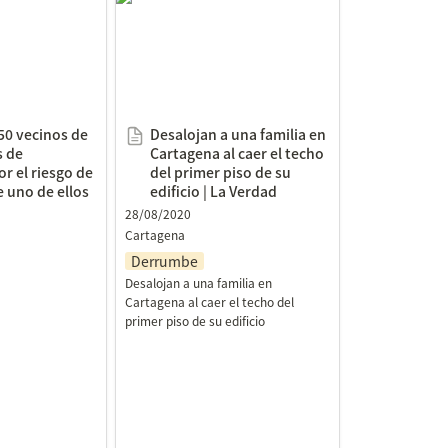
e Cartagena
Cartagena al caer el techo
e derrumbe de
del primer piso de su edificio
La Verdad
| La Verdad
50 vecinos de 
Desalojan a una familia en 
 de 
Cartagena al caer el techo 
r el riesgo de 
del primer piso de su 
uno de ellos 
edificio | La Verdad
28/08/2020
Cartagena
Derrumbe
Desalojan a una familia en 
Cartagena al caer el techo del 
primer piso de su edificio