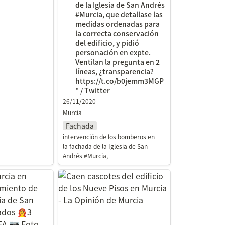
de la Iglesia de San Andrés 
#Murcia, que detallase las 
medidas ordenadas para 
la correcta conservación 
del edificio, y pidió 
personación en expte. 
Ventilan la pregunta en 2 
líneas, ¿transparencia? 
https://t.co/b0jemm3MGP
" / Twitter
26/11/2020
Murcia
Fachada
intervención de los bomberos en 
la fachada de la Iglesia de San 
Andrés #Murcia,
a en Twitter:
Caen cascotes del edificio de
e cornisa en
los Nueve Pisos en Murcia -
Andrés.
La Opinión de Murcia
3 Efectivos 🚒
ablo Garcia Si