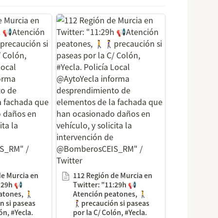
Murcia en
112 Región de Murcia en
h 📢Atención
Twitter: "11:29h 📢Atención
️precaución si
peatones, 🚶🚶‍♀️precaución si
/ Colón,
paseas por la C/ Colón,
Local
#Yecla. Policía Local
orma
@AytoYecla informa
o de
desprendimiento de
a fachada que
elementos de la fachada que
 daños en
han ocasionado daños en
ita la
vehículo, y solicita la
intervención de
S_RM" /
@BomberosCEIS_RM" /
Twitter
e Murcia en 
112 Región de Murcia en 
:29h 📢
Twitter: "11:29h 📢
atones, 🚶
Atención peatones, 🚶
ón si paseas 
🚶‍♀️precaución si paseas 
ón, #Yecla. 
por la C/ Colón, #Yecla. 