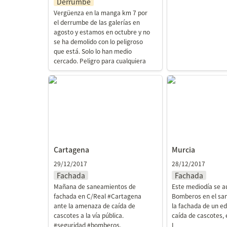
Derrumbe
Vergüenza en la manga km 7 por 
el derrumbe de las galerías en 
agosto y estamos en octubre y no 
se ha demolido con lo peligroso 
que está. Solo lo han medio 
cercado. Peligro para cualquiera
Cartagena
Murcia
Cartagena
Murcia
29/12/2017
28/12/2017
Fachada
Fachada
Mañana de saneamientos de 
Este mediodía se aux
fachada en C/Real #Cartagena 
Bomberos en el sa
ante la amenaza de caída de 
la fachada de un edif
cascotes a la vía pública. 
caída de cascotes, 
#seguridad #bomberos.
I