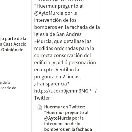
Casa Acacio de
"Huermur preguntó al
ión de Murcia
@AytoMurcia por la
intervención de los
bomberos en la fachada de la
Iglesia de San Andrés
o parte de la 
#Murcia, que detallase las
la Casa Acacio 
medidas ordenadas para la
a Opinión de 
correcta conservación del
edificio, y pidió personación
en expte. Ventilan la
pregunta en 2 líneas,
 de la 
¿transparencia?
 Acacio de 
https://t.co/b0jemm3MGP" /
Twitter
Huermur en Twitter: 
"Huermur preguntó al 
@AytoMurcia por la 
intervención de los 
bomberos en la fachada 