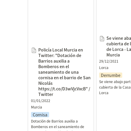
Twitter: "Dotación de Barrios
cubierta de la 
auxilia a Bomberos en el
Lorca - La Opin
saneamiento de una cornisa
en el barrio de San Nicolás
https://t.co/D3wVjcVxcB" /
Se viene abaj
Twitter
cubierta de 
de Lorca - L
Policía Local Murcia en 
Murcia
Twitter: "Dotación de 
Barrios auxilia a 
29/12/2021
Bomberos en el 
Lorca
saneamiento de una 
Derrumbe
cornisa en el barrio de San 
Se viene abajo parte
Nicolás 
cubierta de la Casa
https://t.co/D3wVjcVxcB" / 
Lorca
Twitter
01/01/2022
Murcia
Cornisa
Dotación de Barrios auxilia a 
Bomberos en el saneamiento de 