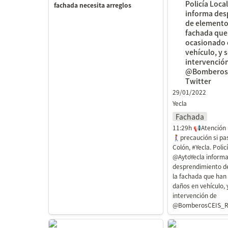
Policía Loca
fachada necesita arreglos
informa des
de elementos
fachada que
ocasionado 
vehículo, y so
intervención
@BomberosC
Twitter
29/01/2022
Yecla
Fachada
11:29h 📢Atención
🚶‍♀️precaución si pa
Colón, #Yecla. Policí
@AytoYecla informa
desprendimiento de
la fachada que han
daños en vehículo, y 
intervención de 
@BomberosCEIS_
Policía Local Murcia en
Se viene abajo 