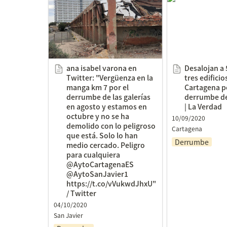
"Vergüenza en la manga km
tres edificios d
7 por el derrumbe de las
por el riesgo d
galerías en agosto y estamos
uno de ellos | 
en octubre y no se ha
demolido con lo peligroso
ana isabel varona en 
Desalojan a 
que está. Solo lo han medio
Twitter: "Vergüenza en la 
tres edificios
cercado. Peligro para
manga km 7 por el 
Cartagena po
cualquiera
derrumbe de las galerías 
derrumbe de 
en agosto y estamos en 
| La Verdad
@AytoCartagenaES
octubre y no se ha 
10/09/2020
@AytoSanJavier1
demolido con lo peligroso 
Cartagena
https://t.co/vVukwdJhxU" /
que está. Solo lo han 
Derrumbe
Twitter
medio cercado. Peligro 
para cualquiera 
@AytoCartagenaES 
@AytoSanJavier1 
https://t.co/vVukwdJhxU" 
/ Twitter
04/10/2020
San Javier