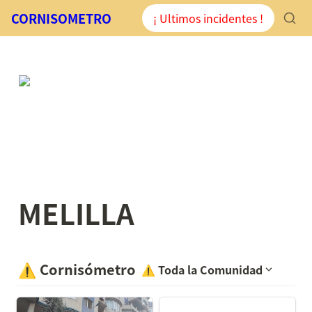
CORNISOMETRO
¡ Ultimos incidentes !
MELILLA
⚠️
Cornisómetro
⚠️
Toda la Comunidad
UnbomberoenMelilla en
Melilla