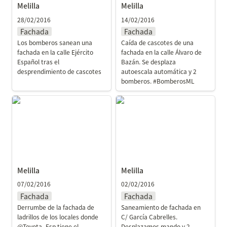
Melilla
Melilla
28/02/2016
14/02/2016
Fachada
Fachada
Los bomberos sanean una 
Caída de cascotes de una 
fachada en la calle Ejército 
fachada en la calle Álvaro de 
Español tras el 
Bazán. Se desplaza 
desprendimiento de cascotes
autoescala automática y 2 
bomberos. #BomberosML
Melilla
Melilla
Melilla
Melilla
07/02/2016
02/02/2016
Fachada
Fachada
Derrumbe de la fachada de 
Saneamiento de fachada en 
ladrillos de los locales donde 
C/ García Cabrelles. 
@Toyota_Esp tiene el 
Desplazamos mando y 2 