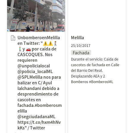
Twitter: "⚠️⚠️🚶‍♀️🚶‍♂️y 🚗
por caída de CASCOQUES.
Nos requieren
@unpolicialocal
@policia_localML
UnbomberoenMelilla 
Melilla
@SPLMelilla nos para
en Twitter: "⚠️⚠️🚶‍♀️
25/10/2017
balizar en C/ Ayul
🚶‍♂️y 🚗 por caída de 
Fachada
lalchandani debido a
CASCOQUES. Nos 
Durante el servicio: Caida de 
requieren 
desprendimiento de
cascotes de fachada en Calle 
@unpolicialocal 
cascotes en
del Barrio Del Real. 
@policia_localML 
fachada.#bomberosmelill
Desplazando AEA y 2 
@SPLMelilla nos para 
Bomberos #BomberosML
a @segciudadanaML
balizar en C/ Ayul 
lalchandani debido a 
https://t.co/hxm4hNvkKs"
desprendimiento de 
/ Twitter
cascotes en 
fachada.#bomberosm
elilla 
@segciudadanaML 
https://t.co/hxm4hNv
kKs" / Twitter