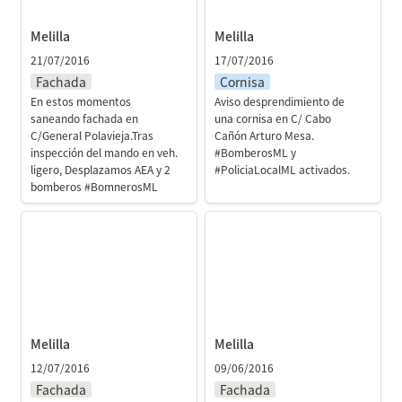
Melilla
Melilla
21/07/2016
17/07/2016
Fachada
Cornisa
En estos momentos 
Aviso desprendimiento de 
saneando fachada en 
una cornisa en C/ Cabo 
C/General Polavieja.Tras 
Cañón Arturo Mesa. 
inspección del mando en veh. 
#BomberosML y 
ligero, Desplazamos AEA y 2 
#PoliciaLocalML activados.
bomberos #BomnerosML
Melilla
Melilla
Melilla
Melilla
12/07/2016
09/06/2016
Fachada
Fachada