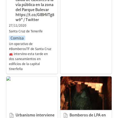
vía pública en la zona 
del Parque Bulevar 
https://t.co/GIBHVTg8
w9" / Twitter
27/11/2020
Santa Cruz de Tenerife
Cornisa
Un operativo de 
#BomberosTF de Santa Cruz 
🚒 intervino esta tarde en 
dos saneamientos en 
edificios de la capital 
tinerfeña
Urbanismo interviene en
Bomberos de LPA en
una casa del centro por
Twitter: "Derrumbe de un
riesgo de
techo de una vivienda sin
desprendimiento - El Día
habitar. En la calle
Gordillo con calle
Fontanales.
Urbanismo interviene 
Bomberos de LPA en 
Afortunadamente no