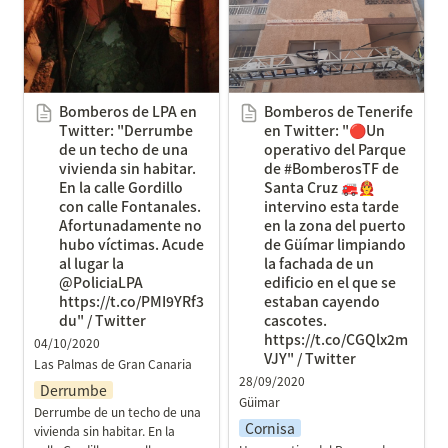
Twitter: "Derrumbe de un
Twitter: "🔴Un operativo
techo de una vivienda sin
del Parque de
habitar. En la calle
#BomberosTF de Santa
Gordillo con calle
Cruz 🚒👨‍🚒 intervino esta
Fontanales.
tarde en la zona del
Bomberos de LPA en 
Bomberos de Tenerife 
Afortunadamente no
puerto de Güímar
Twitter: "Derrumbe 
en Twitter: "🔴Un 
hubo víctimas. Acude al
limpiando la fachada de
de un techo de una 
operativo del Parque 
lugar la @PoliciaLPA
un edificio en el que se
vivienda sin habitar. 
de #BomberosTF de 
En la calle Gordillo 
Santa Cruz 🚒👨‍🚒 
https://t.co/PMI9YRf3du"
estaban cayendo
con calle Fontanales. 
intervino esta tarde 
/ Twitter
cascotes.
Afortunadamente no 
en la zona del puerto 
https://t.co/CGQlx2mVJY"
hubo víctimas. Acude 
de Güímar limpiando 
/ Twitter
al lugar la 
la fachada de un 
@PoliciaLPA 
edificio en el que se 
https://t.co/PMI9YRf3
estaban cayendo 
du" / Twitter
cascotes. 
https://t.co/CGQlx2m
04/10/2020
VJY" / Twitter
Las Palmas de Gran Canaria
28/09/2020
Derrumbe
Güimar
Derrumbe de un techo de una 
Cornisa
vivienda sin habitar. En la 