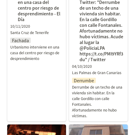
en una casa del 
Twitter: "Derrumbe 
hubo víctimas. Acude al
centro por riesgo de 
de un techo de una 
lugar la @PoliciaLPA
desprendimiento - El 
vivienda sin habitar. 
Día
En la calle Gordillo 
https://t.co/PMI9YRf3du"
con calle Fontanales. 
10/11/2020
/ Twitter
Afortunadamente no 
Santa Cruz de Tenerife
hubo víctimas. Acude 
Fachada
al lugar la 
Urbanismo interviene en una 
@PoliciaLPA 
casa del centro por riesgo de 
https://t.co/PMI9YRf3
desprendimiento
du" / Twitter
04/10/2020
Las Palmas de Gran Canarias
Derrumbe
Derrumbe de un techo de una 
vivienda sin habitar. En la 
calle Gordillo con calle 
Fontanales. 
Afortunadamente no hubo 
víctimas. 
Bomberos de LPA en
Bomberos de Tenerife en