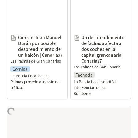
Durán por posible
fachada afecta a dos
desprendimiento de un
coches en la capital
balcón | Canarias7
grancanaria | Canarias7
Cierran Juan Manuel 
Un desprendimiento 
Durán por posible 
de fachada afecta a 
desprendimiento de 
dos coches en la 
un balcón | Canarias7
capital grancanaria | 
Canarias7
Las Palmas de Gran Canarias
Las Palmas de Gan Canaria
Cornisa
Fachada
La Policía Local de Las 
Palmas procede al desvío del 
La Policía Local solicitó la 
tráfico.
intervención de los 
Bomberos.