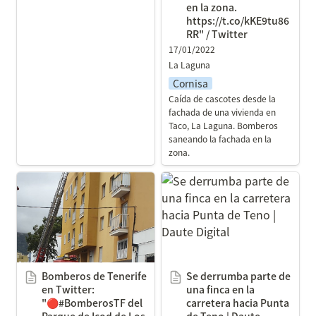
en la zona. 
https://t.co/kKE9tu86
RR" / Twitter
17/01/2022
La Laguna
Cornisa
Caída de cascotes desde la 
fachada de una vivienda en 
Taco, La Laguna. Bomberos 
saneando la fachada en la 
zona.
Bomberos de Tenerife en
Se derrumba parte de
Twitter: "🔴#BomberosTF
una finca en la carretera
del Parque de Icod de Los
hacia Punta de Teno |
Vinos intervinieron esta
Daute Digital
mañana en el
saneamiento de una
Bomberos de Tenerife 
Se derrumba parte de 
fachada por caída
en Twitter: 
una finca en la 
cascotes en la cuarta
"🔴#BomberosTF del 
carretera hacia Punta 
Parque de Icod de Los 
de Teno | Daute 