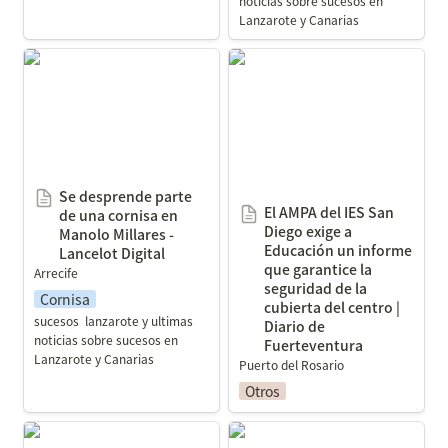
noticias sobre sucesos en 
Lanzarote y Canarias
Se desprende parte de
El AMPA del IES San
una cornisa en Manolo
Diego exige a Educación
Millares - Lancelot Digital
un informe que garantice
la seguridad de la
cubierta del centro |
Diario de Fuerteventura
Se desprende parte 
El AMPA del IES San 
de una cornisa en 
Diego exige a 
Manolo Millares - 
Educación un informe 
Lancelot Digital
que garantice la 
Arrecife
seguridad de la 
Cornisa
cubierta del centro | 
sucesos  lanzarote y ultimas 
Diario de 
noticias sobre sucesos en 
Fuerteventura
Lanzarote y Canarias
Puerto del Rosario
Otros
Cierran Juan Manuel
Un desprendimiento de