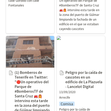
calle Gordillo con calle 
Un operativo del Parque de 
Fontanales
#BomberosTF de Santa Cruz 
🚒👨‍🚒 intervino esta tarde en 
la zona del puerto de Güímar 
limpiando la fachada de un 
edificio en el que se estaban 
cayendo cascotes
(1) Bomberos de Tenerife
Peligro por la caída de
en Twitter: "🔴Un
cascotes en un edificio de
operativo del Parque de
La Plazuela - Lancelot
#BomberosTF de Santa
Digital
Cruz 🚒👨‍🚒 intervino esta
tarde en la zona del
(1) Bomberos de 
Peligro por la caída de 
puerto de Güímar
Tenerife en Twitter: 
cascotes en un 
limpiando la fachada de
"🔴Un operativo del 
edificio de La Plazuela 
un edificio en el que se
Parque de 
- Lancelot Digital
#BomberosTF de 
estaban cayendo
13/09/2020
Santa Cruz 🚒👨‍🚒 
Arrecife
cascotes.
intervino esta tarde 
Cornisa
https://t.co/CGQlx2mVJY"
en la zona del puerto 
Peligro por la caída de 
/ Twitter
de Güímar limpiando 