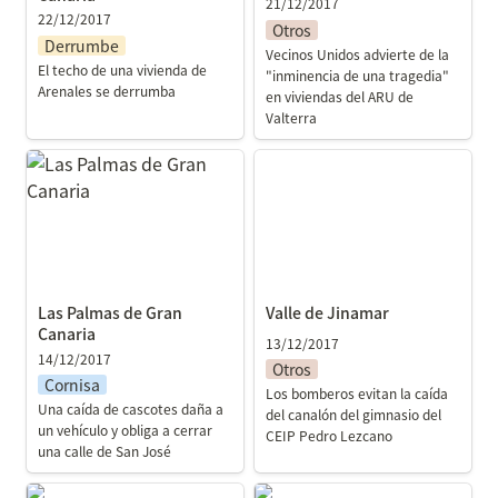
21/12/2017
22/12/2017
Otros
Derrumbe
Vecinos Unidos advierte de la 
El techo de una vivienda de 
"inminencia de una tragedia" 
Arenales se derrumba
en viviendas del ARU de 
Valterra
Las Palmas de Gran
Valle de Jinamar
Canaria
Las Palmas de Gran 
Valle de Jinamar
Canaria
13/12/2017
14/12/2017
Otros
Cornisa
Los bomberos evitan la caída 
Una caída de cascotes daña a 
del canalón del gimnasio del 
un vehículo y obliga a cerrar 
CEIP Pedro Lezcano
una calle de San José
Adeje
Santa Cruz de Tenerife