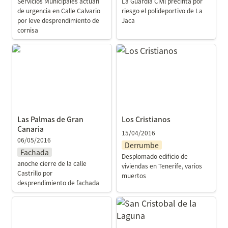
Servicios Municipales actúan 
La Guardia Civil precinta por 
de urgencia en Calle Calvario 
riesgo el polideportivo de La 
por leve desprendimiento de 
Jaca
cornisa
Las Palmas de Gran
Los Cristianos
Canaria
Las Palmas de Gran 
Los Cristianos
Canaria
15/04/2016
06/05/2016
Derrumbe
Fachada
Desplomado edificio de 
anoche cierre de la calle 
viviendas en Tenerife, varios 
Castrillo por 
muertos
desprendimiento de fachada
Arquineguin
San Cristobal de la
Laguna