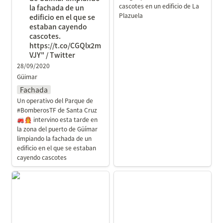
cascotes en un edificio de La 
la fachada de un 
Plazuela
edificio en el que se 
estaban cayendo 
cascotes. 
https://t.co/CGQlx2m
VJY" / Twitter
28/09/2020
Güimar
Fachada
Un operativo del Parque de 
#BomberosTF de Santa Cruz 
🚒👨‍🚒 intervino esta tarde en 
la zona del puerto de Güímar 
limpiando la fachada de un 
edificio en el que se estaban 
cayendo cascotes
El derrumbe de una casa
Derrumbe de la fachada
obliga a cortar la
de una casa en la
carretera del Centro más
carretera del Centro - La
de seis horas - La
Provincia