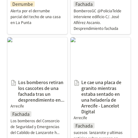
Derrumbe
Fachada
Alerta por el derrumbe 
BomberosGC @PoliciaTelde  
parcial del techo de una casa 
interviene edificio C/. José 
en La Punta
Alférez Ascanio. 
Desprendimiento fachada
Los bomberos retiran los
Le cae una placa de
cascotes de una fachada
granito mientras estaba
tras un desprendimiento
sentado en una heladería
en...
de Arrecife - Lancelot
Digital
Los bomberos retiran 
Le cae una placa de 
los cascotes de una 
granito mientras 
fachada tras un 
estaba sentado en 
desprendimiento en...
una heladería de 
Arrecife - Lancelot 
Arrecife
Digital
Fachada
Arrecife
Los bomberos del Consorcio 
Fachada
de Seguridad y Emergencias 
del Cabildo de Lanzarote h...
sucesos  lanzarote y ultimas 