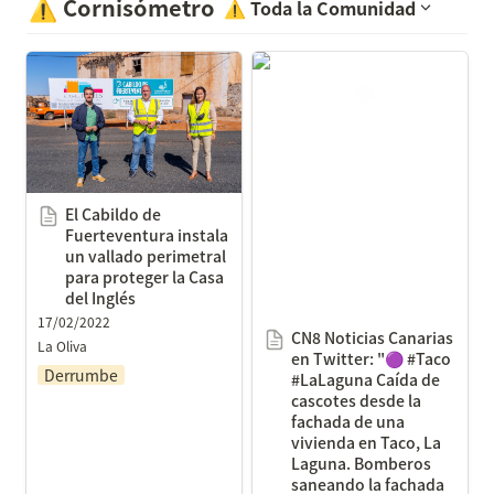
⚠️
Cornisómetro
⚠️
Toda la Comunidad
El Cabildo de
CN8 Noticias Canarias en
Fuerteventura instala un
Twitter: "🟣 #Taco
vallado perimetral para
#LaLaguna Caída de
proteger la Casa del
cascotes desde la fachada
Inglés
de una vivienda en Taco,
La Laguna. Bomberos
El Cabildo de 
saneando la fachada en
Fuerteventura instala 
la zona.
un vallado perimetral 
https://t.co/kKE9tu86RR"
para proteger la Casa 
del Inglés
/ Twitter
17/02/2022
CN8 Noticias Canarias 
La Oliva
en Twitter: "🟣 #Taco 
Derrumbe
#LaLaguna Caída de 
cascotes desde la 
fachada de una 
vivienda en Taco, La 
Laguna. Bomberos 
saneando la fachada 