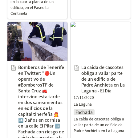
en la cuarta planta de un 
edificio, en el Paseo La 
Centinela
Bomberos de Tenerife en
La caída de cascotes
Twitter: "🔴Un operativo
obliga a vallar parte de
de #BomberosTF de
un edificio de Padre
Santa Cruz 🚒 intervino
Anchieta en La Laguna -
esta tarde en dos
El Día
saneamientos en edificios
Bomberos de Tenerife 
La caída de cascotes 
de la capital tinerfeña 👨‍🚒
en Twitter: "🔴Un 
obliga a vallar parte 
➡️ Daños en cornisa en la
operativo de 
de un edificio de 
calle El Pilar ➡️ Fachada
#BomberosTF de 
Padre Anchieta en La 
Santa Cruz 🚒 
Laguna - El Día
con riesgo de caída de
intervino esta tarde 
17/11/2020
cascotes a la vía pública
en dos saneamientos 
La Laguna
en la zona del Parque
en edificios de la 
Fachada
Bulevar
capital tinerfeña 👨‍🚒 
La caída de cascotes obliga a 
➡️ Daños en cornisa 
https://t.co/GIBHVTg8w9"
vallar parte de un edificio de 
en la calle El Pilar ➡️ 
/ Twitter
Padre Anchieta en La Laguna
Fachada con riesgo de 
caída de cascotes a la 