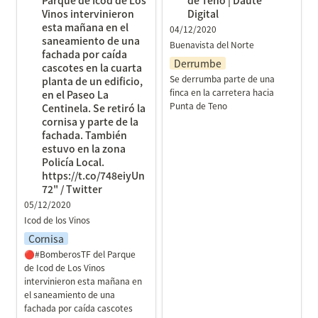
planta de un edificio, en
Vinos intervinieron 
Digital
el Paseo La Centinela. Se
esta mañana en el 
04/12/2020
retiró la cornisa y parte
saneamiento de una 
Buenavista del Norte
de la fachada. También
fachada por caída 
Derrumbe
estuvo en la zona Policía
cascotes en la cuarta 
Se derrumba parte de una 
planta de un edificio, 
Local.
finca en la carretera hacia 
en el Paseo La 
https://t.co/748eiyUn72" /
Punta de Teno
Centinela. Se retiró la 
Twitter
cornisa y parte de la 
fachada. También 
estuvo en la zona 
Policía Local. 
https://t.co/748eiyUn
72" / Twitter
05/12/2020
Icod de los Vinos
Cornisa
🔴#BomberosTF del Parque 
de Icod de Los Vinos 
intervinieron esta mañana en 
el saneamiento de una 
fachada por caída cascotes 